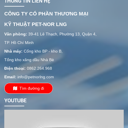
THÔNG TIN LIÊN HỆ
CÔNG TY CỔ PHẦN THƯƠNG MẠI
KỸ THUẬT PET-NOR LNG
Văn phòng:
39-41 Lê Thạch, Phường 13, Quận 4,
TP. Hồ Chí Minh
Nhà máy:
Cổng kho BP - kho B,
Tổng kho xăng dầu Nhà Bè
Điện thoại:
0862.264.968
Email:
info@petnorlng.com
Tìm đường đi
YOUTUBE