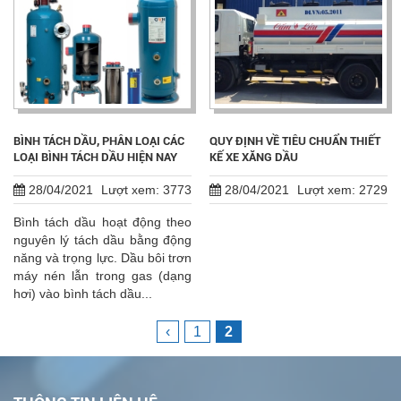
BÌNH TÁCH DẦU, PHÂN LOẠI CÁC
QUY ĐỊNH VỀ TIÊU CHUẨN THIẾT
LOẠI BÌNH TÁCH DẦU HIỆN NAY
KẾ XE XĂNG DẦU
28/04/2021
Lượt xem: 3773
28/04/2021
Lượt xem: 2729
Bình tách dầu hoạt động theo
nguyên lý tách dầu bằng động
năng và trọng lực. Dầu bôi trơn
máy nén lẫn trong gas (dạng
hơi) vào bình tách dầu...
‹
1
2